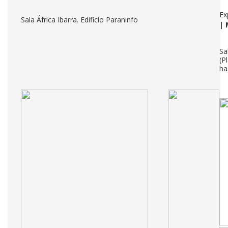
Ex
Sala África Ibarra. Edificio Paraninfo
|
Sa
(P
ha