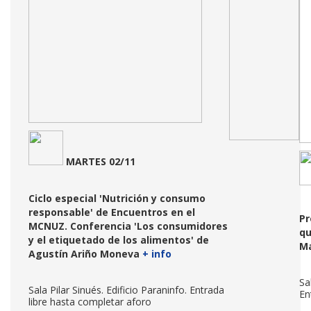
MARTES 02/11
Ciclo
especial 'Nutrición y consumo
responsable' de Encuentros en el
Pr
MCNUZ. Conferencia 'Los consumidores
qu
y el etiquetado de los alimentos' de
M
Agustín Ariño Moneva
+ info
Sa
Sala Pilar Sinués. Edificio Paraninfo. Entrada
En
libre hasta completar aforo