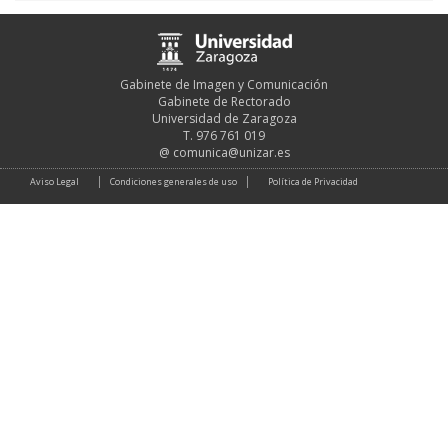
Gabinete de Imagen y Comunicación
Gabinete de Rectorado
Universidad de Zaragoza
T. 976 761 019
@
comunica@unizar.es
Aviso Legal
Condiciones generales de uso
Política de Privacidad