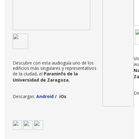
Vi
Descubre con esta audioguía uno de los
au
edificios más singulares y representativos
Na
de la ciudad, el
Paraninfo de la
Z
Universidad de Zaragoza
.
De
Descargas:
Android
/
iOs