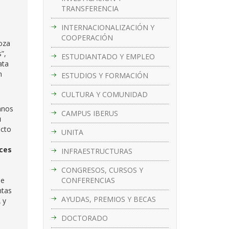
TRANSFERENCIA
INTERNACIONALIZACIÓN Y
COOPERACIÓN
goza
”,
ESTUDIANTADO Y EMPLEO
ata
n
ESTUDIOS Y FORMACIÓN
CULTURA Y COMUNIDAD
mnos
CAMPUS IBERUS
u
ecto
UNITA
aces
INFRAESTRUCTURAS
CONGRESOS, CURSOS Y
CONFERENCIAS
ue
ntas
AYUDAS, PREMIOS Y BECAS
 y
DOCTORADO