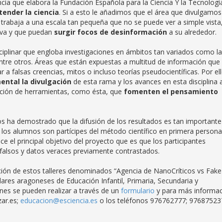
ncia que elabora la Fundación Española para la Ciencia Y la Tecnolog
tender la ciencia
. Si a esto le añadimos que el área que divulgamos
trabaja a una escala tan pequeña que no se puede ver a simple vista
iva y que puedan
surgir focos de desinformación
a su alrededor.
sciplinar que engloba investigaciones en ámbitos tan variados como la
ntre otros. Áreas que están expuestas a multitud de información que
a falsas creencias, mitos o incluso teorías pseudocientíficas. Por ell
ntal la divulgación
de esta rama y los avances en esta disciplina 
ción de herramientas, como ésta, que
fomenten el pensamiento
s ha demostrado que la difusión de los resultados es tan importante
d, los alumnos son partícipes del método científico en primera persona
ce el principal objetivo del proyecto que es que los participantes
 falsos y datos veraces previamente contrastados.
zación de estos talleres denominados “Agencia de NanoCríticos vs Fake
lares aragoneses de Educación Infantil, Primaria, Secundaria y
ones se pueden realizar a través de un
formulario
y para más informa
zar.es;
educacion@esciencia.es
o los teléfonos 976762777; 97687523