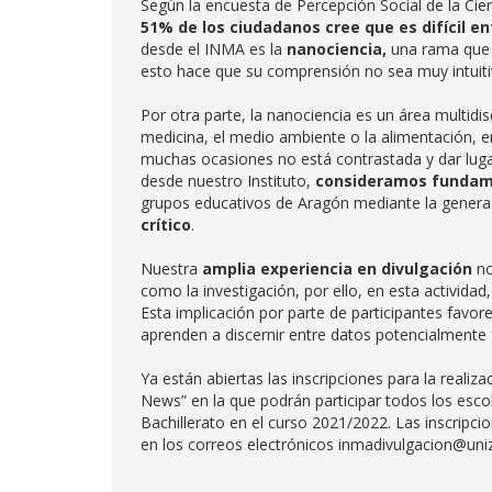
Según la encuesta de Percepción Social de la Cie
51% de los ciudadanos cree que es difícil en
desde el INMA es la
nanociencia,
una rama que 
esto hace que su comprensión no sea muy intuit
Por otra parte, la nanociencia es un área multidi
medicina, el medio ambiente o la alimentación, e
muchas ocasiones no está contrastada y dar lugar 
desde nuestro Instituto,
consideramos fundame
grupos educativos de Aragón mediante la genera
crítico
.
Nuestra
amplia experiencia en divulgación
no
como la investigación, por ello, en esta activida
Esta implicación por parte de participantes favore
aprenden a discernir entre datos potencialmente
Ya están abiertas las inscripciones para la reali
News” en la que podrán participar todos los esco
Bachillerato en el curso 2021/2022. Las inscripci
en los correos electrónicos inmadivulgacion@uni