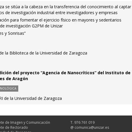
a se sitúa a la cabeza en la transferencia del conocimiento al captar
s de investigación industrial entre investigadores y empresas
ción para fomentar el ejercicio físico en mayores y sedentarios
 de investigación G2PM de Unizar
es y Sonrisas”
 de la Biblioteca de la Universidad de Zaragoza
ción del proyecto “Agencia de Nanocríticos” del Instituto de
les de Aragón
CNOLÓGICA
RI de la Universidad de Zaragoza
te de Imagen y Comunicación
T. 976 761 019
te de Rectorado
@
comunica@unizar.es