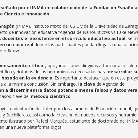
iseñado por el INMA en colaboración de la Fundación Española
de Ciencia e Innovación
 Aragón
(INMA), Instituto mixto del CSIC y de la Universidad de Zara
ecto de innovación educativa “Agencia de NanoCrític@s vs Fake News
docentes e inexistente en el currículo educativo actual
. Se tr
 en un caso real
donde los participantes puedan llegar a una solució
 reflexivo.
pensamiento crítico
y apoyar acciones dirigidas a formar a los alu
tífico y dotarlos de las herramientas necesarias para
desarrollar s
 basada en la evidencia
. Es importante destacar que en este proy
ega a la misma conclusión. Sin embargo,
la clave
de Agencia de
n a discernir entre datos potencialmente falsos y datos ver
 pasos clave del
método científico
.
e la adaptación del taller para los alumnos de Educación Infantil, q
 y Bachillerato, así como la creación de nuevos recursos y herramie
cuento ilustrado por Rafael Marqués, estudiante de doctorado del INMA
 en una nueva plataforma digital.