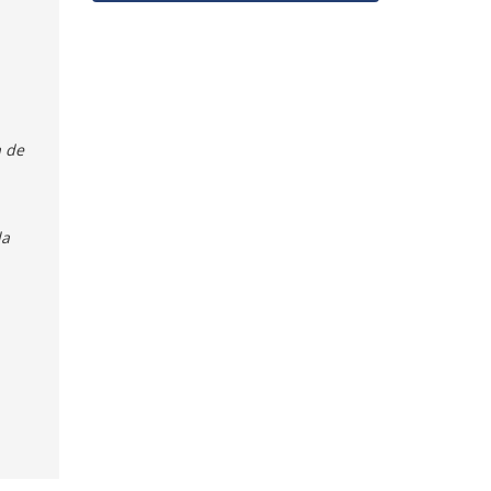
a de
la