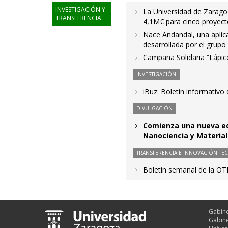
INVESTIGACIÓN Y
La Universidad de Zaragoz
TRANSFERENCIA
4,1M€ para cinco proyecto
Nace Andanda!, una aplica
desarrollada por el grupo
Campaña Solidaria “Lápic
INVESTIGACIÓN
iBuz: Boletín informativo
DIVULGACIÓN
Comienza una nueva edi
Nanociencia y Materia
TRANSFERENCIA E INNOVACIÓN TE
Boletín semanal de la OT
Gabine
Gabine