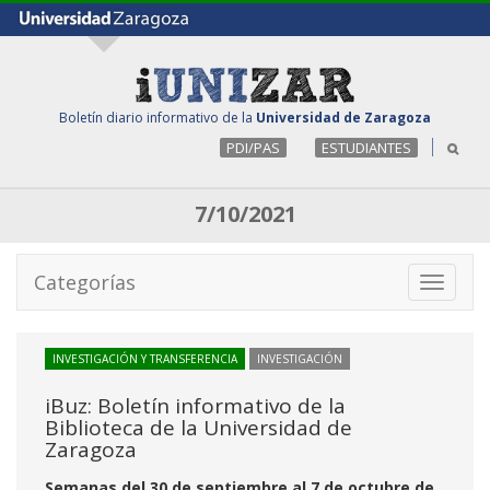
Boletín diario informativo de la
Universidad de Zaragoza
PDI/PAS
ESTUDIANTES
7/10/2021
Categorías
Toggle
navigati
INVESTIGACIÓN Y TRANSFERENCIA
INVESTIGACIÓN
iBuz: Boletín informativo de la
Biblioteca de la Universidad de
Zaragoza
Semanas del 30 de septiembre al 7 de octubre de