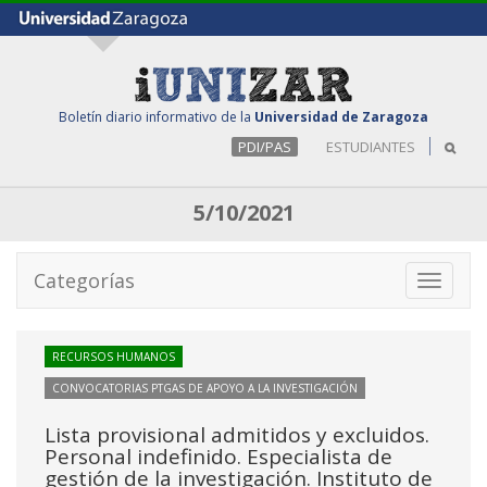
Boletín diario informativo de la
Universidad de Zaragoza
PDI/PAS
ESTUDIANTES
5/10/2021
Categorías
Toggle
navigati
RECURSOS HUMANOS
CONVOCATORIAS PTGAS DE APOYO A LA INVESTIGACIÓN
Lista provisional admitidos y excluidos.
Personal indefinido. Especialista de
gestión de la investigación. Instituto de