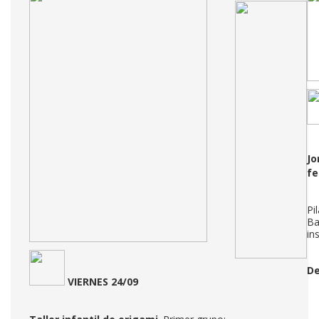
Jo
fe
Pi
Ba
in
De
VIERNES 24/09