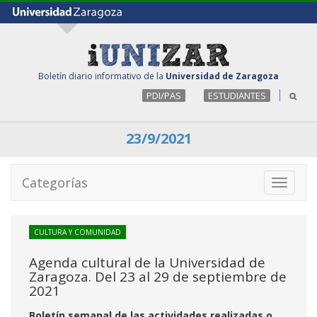
Boletín diario informativo de la
Universidad de Zaragoza
PDI/PAS
ESTUDIANTES
23/9/2021
Categorías
Toggle
navigati
CULTURA Y COMUNIDAD
Agenda cultural de la Universidad de
Zaragoza. Del 23 al 29 de septiembre de
2021
Boletín semanal de las actividades realizadas o