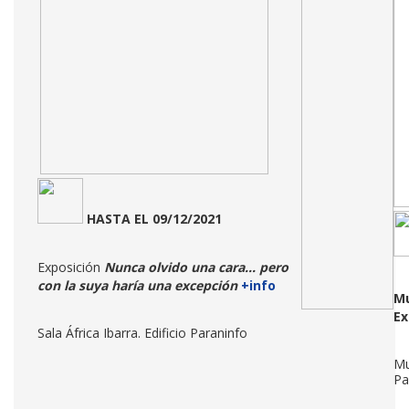
HASTA
EL 09/12/2021
Exposición
Nunca olvido una cara... pero
con la suya haría una excepción
+info
Mu
Ex
Sala África Ibarra. Edificio Paraninfo
Mu
Pa