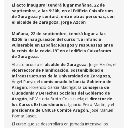
El acto inaugural tendrá lugar mañana, 22 de
septiembre, a las 9:30h, en el Edificio CaixaForum
de Zaragoza y contará, entre otras personas, con
el alcalde de Zaragoza, Jorge Azcón
Mañana, 22 de septiembre, tendrá lugar a las
9:30h la inauguración del curso “La infancia
vulnerable en España: Riesgos y respuestas ante
la crisis de la covid-19” en el edificio Caixaforum
de Zaragoza.
Al acto acudirá el
alcalde de Zaragoza
, Jorge Azcón; el
v
icerrector de Planificación, Sostenibilidad e
Infraestructuras de la Universidad de Zaragoza
,
Ángel Pueyo; el
comisionado Infancia Gobierno de
Aragón
, Florencio García Madrigal; la
consejera de
Ciudadanía y Derechos Sociales del Gobierno de
Aragón
, Mª Victoria Broto Cosculluela; el
director de
los Cursos Extraordinarios
, Ignacio Peiró Martín, y el
presidente de UNICEF Comité Aragón
, José Manuel
Pomar Sasot.
El curso que se desarrollará en jornada intensiva los