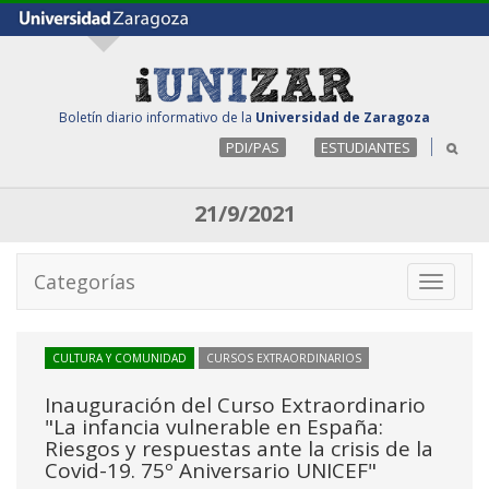
Boletín diario informativo de la
Universidad de Zaragoza
PDI/PAS
ESTUDIANTES
21/9/2021
Categorías
Toggle
navigati
CULTURA Y COMUNIDAD
CURSOS EXTRAORDINARIOS
Inauguración del Curso Extraordinario
"La infancia vulnerable en España:
Riesgos y respuestas ante la crisis de la
Covid-19. 75º Aniversario UNICEF"