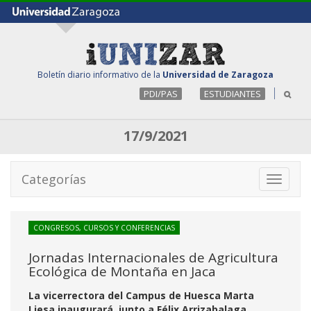
Boletín diario informativo de la
Universidad de Zaragoza
PDI/PAS
ESTUDIANTES
17/9/2021
Categorías
Toggle
navigati
CONGRESOS, CURSOS Y CONFERENCIAS
Jornadas Internacionales de Agricultura
Ecológica de Montaña en Jaca
La vicerrectora del Campus de Huesca Marta
Liesa inaugurará, junto a Félix Arrizabalaga,