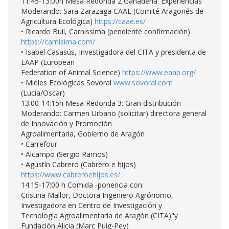
11:45-13:00h Mesa Redonda 2 Ganadería: Experiencias
Moderando: Sara Zarazaga CAAE (Comité Aragonés de
Agricultura Ecológica)
https://caae.es/
• Ricardo Buil, Carnissima (pendiente confirmación)
https://carnisima.com/
• Isabel Casasús, Investigadora del CITA y presidenta de
EAAP (European
Federation of Animal Science)
https://www.eaap.org/
• Mieles Ecológicas Sovoral
www.sovoral.com
(Lucia/Oscar)
13:00-14:15h Mesa Redonda 3: Gran distribución
Moderando: Carmen Urbano (solicitar) directora general
de Innovación y Promoción
Agroalimentaria, Gobierno de Aragón
• Carrefour
• Alcampo (Sergio Ramos)
• Agustín Cabrero (Cabrero e hijos)
https://www.cabreroehijos.es/
14:15-17:00 h Comida -ponencia con:
Cristina Mallor, Doctora Ingeniero Agrónomo,
Investigadora en Centro de Investigación y
Tecnología Agroalimentaria de Aragón (CITA)"y
Fundación Alicia (Marc Puig-Pey)