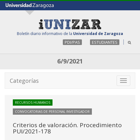
Boletín diario informativo de la
Universidad de Zaragoza
PDI/PAS
ESTUDIANTES
6/9/2021
Categorías
Toggle
navigati
RECURSOS HUMANOS
CONVOCATORIAS DE PERSONAL INVESTIGADOR
Criterios de valoración. Procedimiento
PUI/2021-178