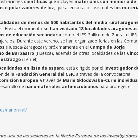
mostraciones
científicas
que incluyen
materiales con memoria de
s o polarizadores de luz
, que acercan a los asistentes
los materi
calidades de menos de 500 habitantes del medio rural aragon
des. Hasta el momento
se han visitado 18 localidades aragonesas
utos de educación secundaria
como el IES Gallicum de Zuera, el IES
ujaraloz. Durante este verano, se han organizado ferias en las Comar
os
(Huesca/Zaragoza) y próximamente en el
Campo de Borja
o de Barbastro
(Huesca), además de otras localidades de las
Cinc
estrazgo
(Teruel).
ocalidades en lista de espera
, está dirigido por el
investigador d
ón de la
Fundación General del CSIC
a través de la convocatoria
omisión Europea
a través de
Marie Sklodowska-Curie individua
desarrollo de
nanomateriales antimicrobianos
para proteger el
.es/nanorural/
nte una de las sesiones en la Noche Europea de los Investigadores