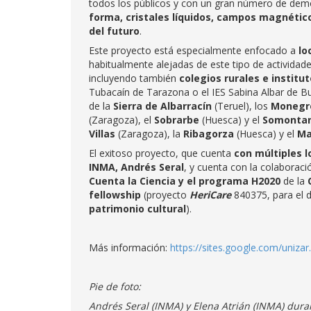
todos los públicos y con un gran número de de
forma, cristales líquidos, campos magnético
del futuro
.
Este proyecto está especialmente enfocado a
lo
habitualmente alejadas de este tipo de activida
incluyendo también
colegios rurales e instit
Tubacaín de Tarazona o el IES Sabina Albar de B
de la
Sierra de Albarracín
(Teruel), los
Monegr
(Zaragoza), el
Sobrarbe
(Huesca) y el
Somontan
Villas
(Zaragoza), la
Ribagorza
(Huesca) y el
Ma
El exitoso proyecto, que cuenta
con múltiples l
INMA, Andrés Seral
, y cuenta con la colaboraci
Cuenta la Ciencia y el programa H2020
de la
C
fellowship
(proyecto
HeriCare
840375, para el 
patrimonio cultural
).
Más información:
https://sites.google.com/unizar
Pie de foto:
Andrés Seral (INMA) y Elena Atrián (INMA) dura