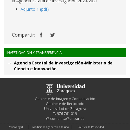
la Agencia Estatal de Investigación 2020-2021
Adjunto 1 (pdf)
Compartir:
INVESTIGACIÓN Y TRANSFERENCIA
Agencia Estatal de Investigación-Ministerio de
Ciencia e Innovación
Gabinete de Imagen y Comunicación
Gabinete de Rectorado
Universidad de Zaragoza
T. 976 761 019
@
comunica@unizar.es
Aviso Legal
Condiciones generales de uso
Política de Privacidad