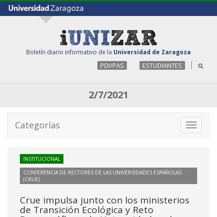
Boletín diario informativo de la
Universidad de Zaragoza
PDI/PAS
ESTUDIANTES
2/7/2021
Categorías
Toggle
navigati
INSTITUCIONAL
CONFERENCIA DE RECTORES DE LAS UNIVERSIDADES ESPAÑOLAS
(CRUE)
Crue impulsa junto con los ministerios
de Transición Ecológica y Reto