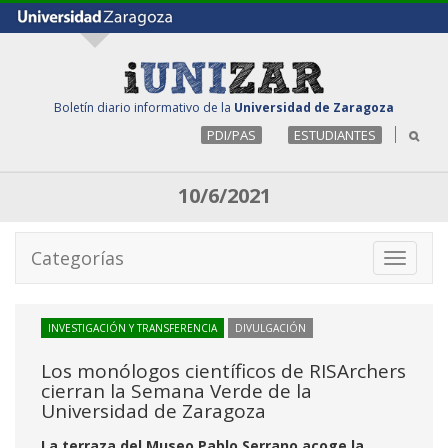
Boletín diario informativo de la
Universidad de Zaragoza
PDI/PAS
ESTUDIANTES
10/6/2021
Categorías
Toggle
navigati
INVESTIGACIÓN Y TRANSFERENCIA
DIVULGACIÓN
Los monólogos científicos de RISArchers
cierran la Semana Verde de la
Universidad de Zaragoza
La terraza del Museo Pablo Serrano acoge la