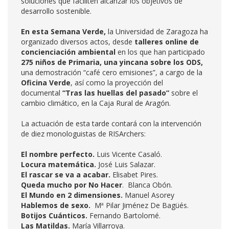
soluciones que faciliten alcanzar los objetivos de
desarrollo sostenible.
En esta Semana Verde,
la Universidad de Zaragoza ha
organizado diversos actos, desde
talleres online de
concienciación ambiental
en los que han participado
275 niños de Primaria, una yincana sobre los ODS,
una demostración “café cero emisiones”, a cargo de la
Oficina Verde
, así como la proyección del
documental
“Tras las huellas del pasado”
sobre el
cambio climático, en la Caja Rural de Aragón.
La actuación de esta tarde contará con la intervención
de diez monologuistas de RISArchers:
El nombre perfecto.
Luis Vicente Casaló.
Locura matemática.
José Luis Salazar.
El rascar se va a acabar.
Elisabet Pires.
Queda mucho por No Hacer
. Blanca Obón.
El Mundo en 2 dimensiones.
Manuel Asorey
Hablemos de sexo.
Mª Pilar Jiménez De Bagüés.
Botijos Cuánticos.
Fernando Bartolomé.
Las Matildas.
María Villarroya.