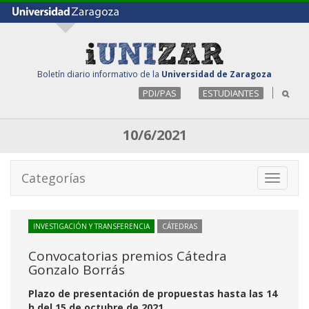
Boletín diario informativo de la
Universidad de Zaragoza
PDI/PAS
ESTUDIANTES
10/6/2021
Categorías
Toggle
navigati
INVESTIGACIÓN Y TRANSFERENCIA
CÁTEDRAS
Convocatorias premios Cátedra
Gonzalo Borrás
Plazo de presentación de propuestas hasta las 14
h del 15 de octubre de 2021