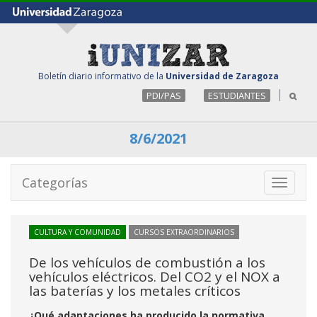
Boletín diario informativo de la
Universidad de Zaragoza
PDI/PAS
ESTUDIANTES
8/6/2021
Categorías
Toggle
navigati
CULTURA Y COMUNIDAD
CURSOS EXTRAORDINARIOS
De los vehículos de combustión a los
vehículos eléctricos. Del CO2 y el NOX a
las baterías y los metales críticos
¿Qué adaptaciones ha producido la normativa