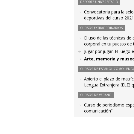
DEPORTE UNIVERSITARIO
Convocatoria para la sele
deportivas del curso 202
CURSOS EXTRAORDINARIOS
El uso de las técnicas de
corporal en tu puesto de 
Jugar por jugar. El juego 
Arte, memoria y muse
CURSOS DE ESPAÑOL COMO LENGU
Abierto el plazo de matrí
Lengua Extranjera (ELE) q
CURSOS DE VERANO
Curso de periodismo espec
comunicación”