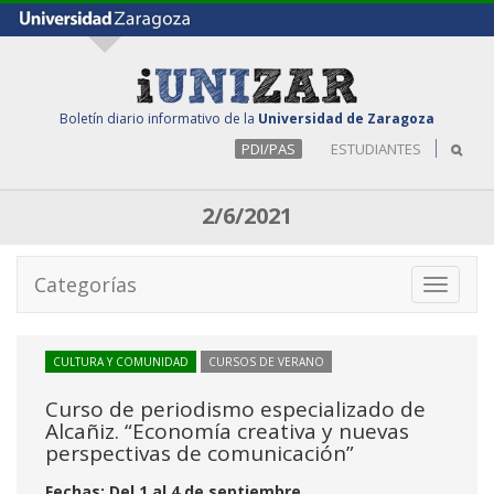
Boletín diario informativo de la
Universidad de Zaragoza
PDI/PAS
ESTUDIANTES
2/6/2021
Categorías
Toggle
navigati
CULTURA Y COMUNIDAD
CURSOS DE VERANO
Curso de periodismo especializado de
Alcañiz. “Economía creativa y nuevas
perspectivas de comunicación”
Fechas: Del 1 al 4 de septiembre