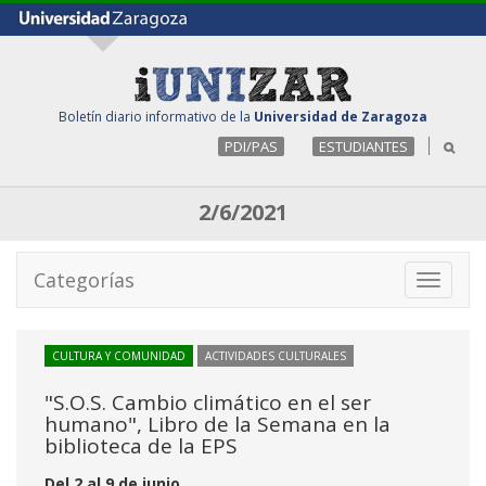
Boletín diario informativo de la
Universidad de Zaragoza
PDI/PAS
ESTUDIANTES
2/6/2021
Categorías
Toggle
navigati
CULTURA Y COMUNIDAD
ACTIVIDADES CULTURALES
"S.O.S. Cambio climático en el ser
humano", Libro de la Semana en la
biblioteca de la EPS
Del 2 al 9 de junio