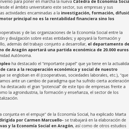
convenio para poner en marcha la nueva
Cátedra de Economía Socia
 desde el ámbito universitario este sector, sus empresas y sus
sas actividades encaminadas a la
investigación, formación, difusi
otor principal no es la rentabilidad financiera sino los
operativas y de las organizaciones de la Economía Social entre la
ión y divulgación sobre estas entidades; y apoyará la formación y
llo, además del trabajo conjunto a desarrollar,
el departamento d
rno de Aragón aportará una partida económica de 20.000 euros
unidad Autónoma.
Empleo
ha destacado el “importante papel” que ya tiene en la actualida
 de cara a la recuperación económica y social de nuestro
 que se engloban en él (cooperativas, sociedades laborales, etc.), “qu
Estamos ante un cambio de paradigma que ha sufrido cierta aceleración
ha destacado el gran “potencial” de este tipo de empresas frente a
mo la agroindustria, la formación y enseñanza, el sector de los
talización.
ma conjunta en el empuje” de la Economía Social, ha explicado Marta
dirigida por Carmen Marcuello-
se trabajará en la elaboración de
ivas y la Economía Social en Aragón
, así como de otros estudios