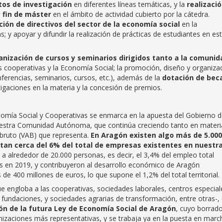
tos de investigación
en diferentes líneas temáticas, y la
realizaci
y fin de máster
en el ámbito de actividad cubierto por la cátedra.
ción de directivos del sector de la economía social
en la
; y apoyar y difundir la realización de prácticas de estudiantes en es
anización de cursos y seminarios dirigidos tanto a la comunid
 cooperativas y la Economía Social; la promoción, diseño y organiza
ferencias, seminarios, cursos, etc.), además de la
dotación de bec
tigaciones en la materia y la concesión de premios.
omía Social y Cooperativas se enmarca en la apuesta del Gobierno 
nuestra Comunidad Autónoma, que continúa creciendo tanto en materi
bruto (VAB) que representa.
En Aragón existen algo más de 5.000
tan cerca del 6% del total de empresas existentes en nuestr
 a alrededor de 20.000 personas, es decir, el 3,4% del empleo total
s en 2019, y contribuyeron al desarrollo económico de Aragón
e 400 millones de euros, lo que supone el 1,2% del total territorial.
e engloba a las cooperativas, sociedades laborales, centros especial
fundaciones, y sociedades agrarias de transformación, entre otras-, 
ón de la futura Ley de Economía Social de Aragón
, cuyo borrad
izaciones más representativas, y se trabaja ya en la puesta en marc