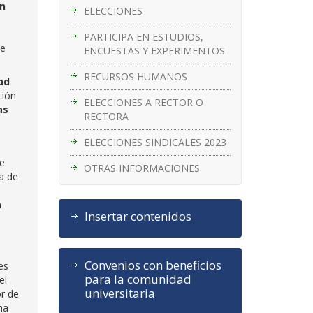
ón
ELECCIONES
PARTICIPA EN ESTUDIOS,
te
ENCUESTAS Y EXPERIMENTOS
RECURSOS HUMANOS
ad
ción
ELECCIONES A RECTOR O
as
RECTORA
ELECCIONES SINDICALES 2023
de
OTRAS INFORMACIONES
a de
a
Insertar contenidos
Convenios con beneficios
es
para la comunidad
el
universitaria
or de
ha