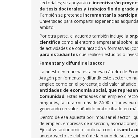
sectoriales; se apoyarán e
incentivarán proyec
de tesis doctorales y trabajos fin de grado 
También se pretende
incrementar la participa
Universidad para compartir experiencias adquiridas
ámbito.
Por otra parte, el acuerdo también incluye la
org
científica
como al entorno empresarial sobre las
de actividades de comunicación y formativas (con
para estudiantes
que realicen estudios o inves
Fomentar y difundir el sector
La puesta en marcha esta nueva cátedra de Econ
Aragón por fomentar y difundir este sector en 
empleo como en el porcentaje del valor añadido 
entidades de economía social, que represen
Comunidad
. Estas entidades dan empleo directo
aragonés; facturaron más de 2.500 millones euro
generando un valor añadido bruto cifrado en más d
Dentro de esa apuesta por impulsar el sector –qu
de empleo, empresas de inserción, asociaciones, 
Ejecutivo autonómico continúa con la
tramitaci
anteproyecto se elaboró de la mano de sus organ