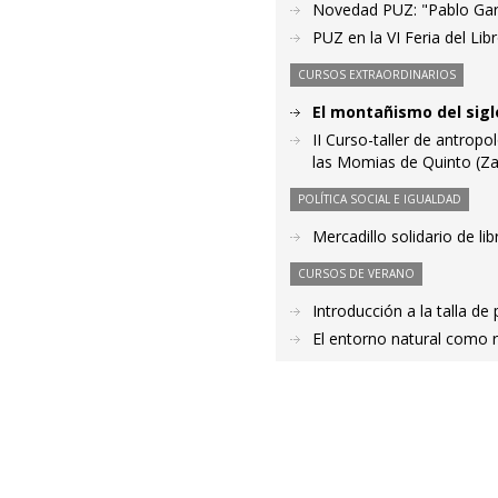
Novedad PUZ: "Pablo Garg
PUZ en la VI Feria del Lib
CURSOS EXTRAORDINARIOS
El montañismo del sigl
II Curso-taller de antrop
las Momias de Quinto (Z
POLÍTICA SOCIAL E IGUALDAD
Mercadillo solidario de li
CURSOS DE VERANO
Introducción a la talla de
El entorno natural como r