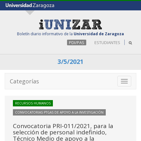
Boletín diario informativo de la
Universidad de Zaragoza
PDI/PAS
ESTUDIANTES
3/5/2021
Categorías
Toggle
navigati
RECURSOS HUMANOS
CONVOCATORIAS PTGAS DE APOYO A LA INVESTIGACIÓN
Convocatoria PRI-011/2021, para la
selección de personal indefinido,
Técnico Medio de apoyo a la