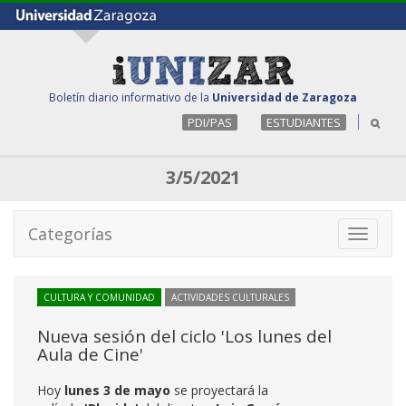
Boletín diario informativo de la
Universidad de Zaragoza
PDI/PAS
ESTUDIANTES
3/5/2021
Categorías
Toggle
navigati
CULTURA Y COMUNIDAD
ACTIVIDADES CULTURALES
Nueva sesión del ciclo 'Los lunes del
Aula de Cine'
Hoy
lunes 3 de mayo
se proyectará la