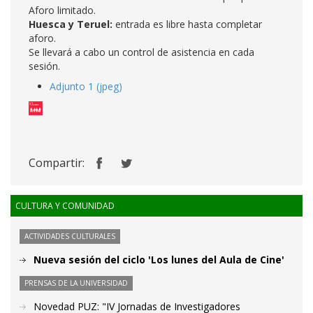
Aforo limitado.
Huesca y Teruel:
entrada es libre hasta completar
aforo.
Se llevará a cabo un control de asistencia en cada
sesión.
Adjunto 1 (jpeg)
Compartir:
CULTURA Y COMUNIDAD
ACTIVIDADES CULTURALES
Nueva sesión del ciclo 'Los lunes del Aula de Cine'
PRENSAS DE LA UNIVERSIDAD
Novedad PUZ: "IV Jornadas de Investigadores