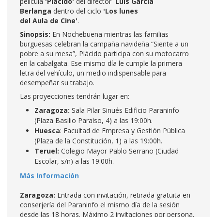
película
'Placido'
del director
Luis García
Berlanga
dentro del ciclo
'Los lunes
del Aula de Cine'
.
Sinopsis:
En Nochebuena mientras las familias
burguesas celebran la campaña navideña “Siente a un
pobre a su mesa”, Plácido participa con su motocarro
en la cabalgata. Ese mismo día le cumple la primera
letra del vehículo, un medio indispensable para
desempeñar su trabajo.
Las proyecciones tendrán lugar en:
Zaragoza:
Sala Pilar Sinués Edificio Paraninfo
(Plaza Basilio Paraíso, 4) a las 19:00h.
Huesca
: Facultad de Empresa y Gestión Pública
(Plaza de la Constitución, 1) a las 19:00h.
Teruel:
Colegio Mayor Pablo Serrano (Ciudad
Escolar, s/n) a las 19:00h.
Más Información
Zaragoza:
Entrada con invitación, retirada gratuita en
conserjería del Paraninfo el mismo día de la sesión
desde las 18 horas. Máximo 2 invitaciones por persona.