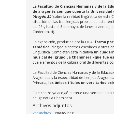
La
Facultad de Ciencias Humanas y de la Ed
de aragonés con que cuenta la Universidad
‘Aragón 3L’
sobre la realidad lingüística de est
situación de las tres lenguas propias de este terri
día 26 y hasta el 3 de mayo, de lunes a viernes, de
Carderera, 4).
La exposición, producida por la DGA,
forma part
temática
, dirigido a centros escolares y otras e
Lingüística. Completan esta iniciativa
un cuader
musical del grupo La Chaminera –que fue e
que elementos de la cultura oral de diferentes c
La Facultad de Ciencias Humanas y de la Educac
Aragonesa y la especialidad de Lengua Aragonesa
Primaria,
los únicos títulos universitarios e
Este centro ya acogió durante una semana esta 
del grupo La Chaminera.
Archivos adjuntos:
Ver archivo
| image/jpeg