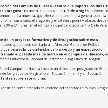
ucación del Campus de Huesca –centro que imparte los dos tít
 de Zaragoza
– recupera, con motivo del
Día de Aragón
, la exposici
a Comunidad. La muestra, que ofrece una panorámica general sobre la
torio –el castellano, el aragonés y el catalán-, podrá visitarse, desde 
 8:30 a 21 horas, en el edificio principal del citado centro (calle Valen
e de un proyecto formativo y de divulgación sobre esta
ntidades que pueden solicitarlo a la Dirección General de Política
no
que desarrolla los contenidos de la muestra y
un espectáculo
strenado el pasado mes de marzo en el Campus de Huesca–,
en
omarcas muestra la variedad del patrimonio lingüístico de Aragón.
ión del Campus de Huesca imparte un diploma de postgrado en Filolo
 de los grados de Magisterio en Educación Infantil y en Educación
xistentes sobre este idioma
.
exposición como antesala del estreno del espectáculo musical Aragó