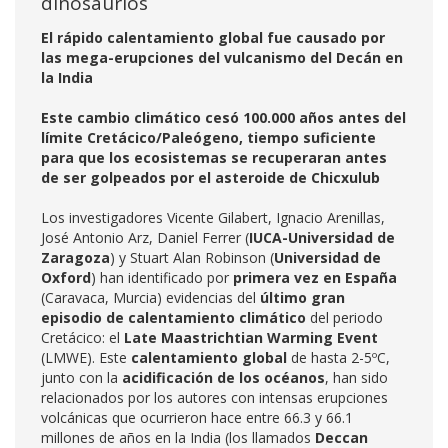
dinosaurios
El rápido calentamiento global fue causado por
las mega-erupciones del vulcanismo del Decán en
la India
Este cambio climático cesó 100.000 años antes del
límite Cretácico/Paleógeno, tiempo suficiente
para que los ecosistemas se recuperaran antes
de ser golpeados por el asteroide de Chicxulub
Los investigadores Vicente Gilabert, Ignacio Arenillas,
José Antonio Arz, Daniel Ferrer (
IUCA-Universidad de
Zaragoza
) y Stuart Alan Robinson (
Universidad de
Oxford
) han identificado por
primera vez en España
(Caravaca, Murcia) evidencias del
último gran
episodio de calentamiento climático
del periodo
Cretácico: el
Late Maastrichtian Warming Event
(LMWE). Este
calentamiento global
de hasta 2-5ºC,
junto con la
acidificación de los océanos
, han sido
relacionados por los autores con intensas erupciones
volcánicas que ocurrieron hace entre 66.3 y 66.1
millones de años en la India (los llamados
Deccan