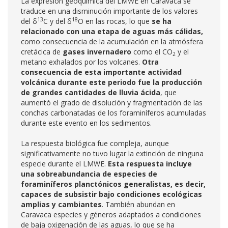
La expresión geoquímica del LMWE en Caravaca se
traduce en una disminución importante de los valores
13
18
del δ
C y del δ
O en las rocas, lo que
se ha
relacionado con una etapa de aguas más cálidas,
como consecuencia de la acumulación en la atmósfera
cretácica de
gases invernadero
como el CO
y el
2
metano exhalados por los volcanes.
Otra
consecuencia de esta importante actividad
volcánica durante este periodo fue la producción
de grandes cantidades de lluvia ácida
, que
aumentó el grado de disolución y fragmentación de las
conchas carbonatadas de los foraminíferos acumuladas
durante este evento en los sedimentos.
La respuesta biológica fue compleja, aunque
significativamente no tuvo lugar la extinción de ninguna
especie durante el LMWE.
Esta respuesta incluye
una sobreabundancia de especies de
foraminíferos planctónicos generalistas, es decir,
capaces de subsistir bajo condiciones ecológicas
amplias y cambiantes
. También abundan en
Caravaca especies y géneros adaptados a condiciones
de baja oxigenación de las aguas, lo que se ha