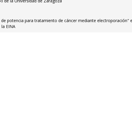
RI de la Universidad de Zaragoza
 de potencia para tratamiento de cáncer mediante electroporación" e
 la EINA