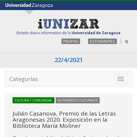
Boletín diario informativo de la
Universidad de Zaragoza
PDI/PAS
ESTUDIANTES
22/4/2021
Categorías
Toggle
navigati
CULTURA Y COMUNIDAD
ACTIVIDADES CULTURALES
Julián Casanova, Premio de las Letras
Aragonesas 2020. Exposición en la
Biblioteca María Moliner