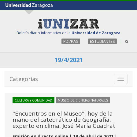
Boletín diario informativo de la
Universidad de Zaragoza
PDI/PAS
ESTUDIANTES
19/4/2021
Categorías
Toggle
navigati
CULTURA Y COMUNIDAD
MUSEO DE CIENCIAS NATURALES
"Encuentros en el Museo", hoy de la
mano del catedrático de Geografía,
experto en clima, José María Cuadrat
Emisión en directo online | 19 de abril de 2021 |