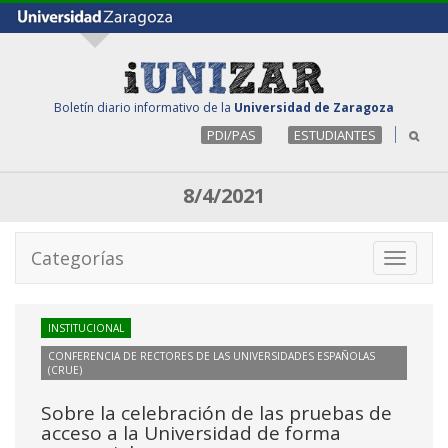
Boletín diario informativo de la
Universidad de Zaragoza
PDI/PAS
ESTUDIANTES
8/4/2021
Categorías
Toggle
navigati
INSTITUCIONAL
CONFERENCIA DE RECTORES DE LAS UNIVERSIDADES ESPAÑOLAS
(CRUE)
Sobre la celebración de las pruebas de
acceso a la Universidad de forma