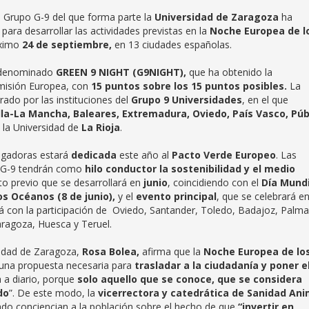
l Grupo G-9 del que forma parte la
Universidad de Zaragoza
ha
para desarrollar las actividades previstas en la
Noche Europea de l
óximo
24 de septiembre,
en 13 ciudades españolas.
enominado
GREEN 9 NIGHT (G9NIGHT),
que ha obtenido la
omisión Europea, con
15 puntos sobre los 15 puntos posibles.
La
rado por las instituciones del
Grupo 9 Universidades
, en el que
lla-La Mancha, Baleares, Extremadura, Oviedo, País Vasco, Púb
e la Universidad de
La Rioja
.
tigadoras estará
dedicada
este año al
Pacto Verde Europeo
. Las
el G-9 tendrán como
hilo conductor la sostenibilidad y el medio
o previo que se desarrollará en
junio
, coincidiendo con el
Día Mundi
os Océanos (8 de junio),
y el
evento principal
, que se celebrará e
rá con la participación de Oviedo, Santander, Toledo, Badajoz, Palma
aragoza, Huesca y Teruel.
rsidad de Zaragoza,
Rosa Bolea,
afirma que la
Noche Europea de lo
 una propuesta necesaria para
trasladar a la ciudadanía y poner e
 a diario, porque
solo aquello que se conoce, que se considera
do
”. De este modo, la
vicerrectora y catedrática de Sanidad Ani
lado conciencian a la población sobre el hecho de que
“invertir en