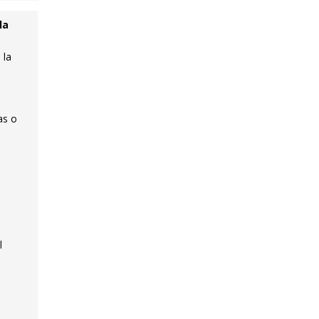
la
 la
as o
l