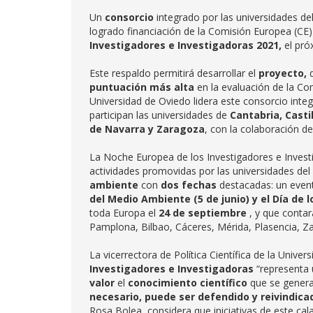
Un
consorcio
integrado por las universidades de
logrado financiación de la Comisión Europea (CE) 
Investigadores e Investigadoras 2021,
el pr
Este respaldo permitirá desarrollar el
proyecto,
d
puntuación más alta
en la evaluación de la C
Universidad de Oviedo lidera este consorcio integ
participan las universidades de
Cantabria, Casti
de Navarra y Zaragoza
, con la colaboración d
La Noche Europea de los Investigadores e Inves
actividades promovidas por las universidades d
ambiente
con
dos fechas
destacadas: un event
del Medio Ambiente (5 de junio) y el Día de l
toda Europa el
24 de septiembre
, y que conta
Pamplona, Bilbao, Cáceres, Mérida, Plasencia, Z
La vicerrectora de Política Científica de la Unive
Investigadores
e Investigadoras
“representa
valor
el
conocimiento científico
que se genera
necesario, puede ser defendido y reivindica
Rosa Bolea, considera que iniciativas de este ca