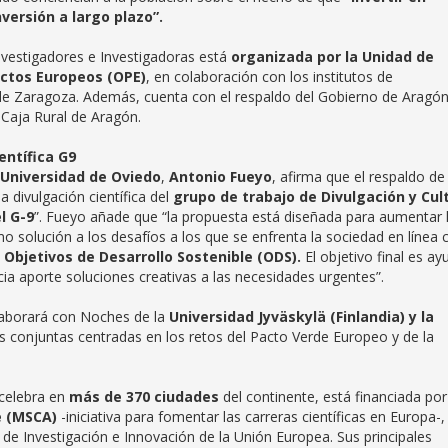
versión a largo plazo”.
nvestigadores e Investigadoras está
organizada por la Unidad de
yectos Europeos (OPE)
, en colaboración con los institutos de
 de Zaragoza. Además, cuenta con el respaldo del Gobierno de Aragón
n Caja Rural de Aragón.
entífica G9
Universidad de Oviedo
,
Antonio Fueyo
, afirma que el respaldo de 
divulgación científica del
grupo de trabajo de Divulgación y Cul
l G-9
”. Fueyo añade que “la propuesta está diseñada para aumentar 
mo solución a los desafíos a los que se enfrenta la sociedad en línea 
 Objetivos de Desarrollo Sostenible (ODS).
El objetivo final es ay
cia aporte soluciones creativas a las necesidades urgentes”.
laborará con Noches de la
Universidad Jyväskylä (Finlandia) y la
s conjuntas centradas en los retos del Pacto Verde Europeo y de la
 celebra en
más de 370 ciudades
del continente, está financiada por
e (MSCA)
-iniciativa para fomentar las carreras científicas en Europa-
 Investigación e Innovación de la Unión Europea. Sus principales