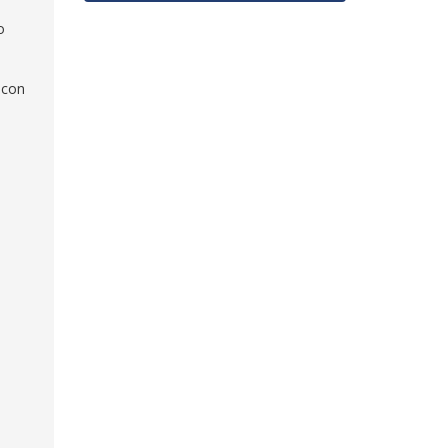
o
 con