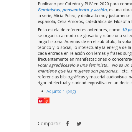
Publicado por Cátedra y PUV en 2020 para conmem
Feministas, pensamiento y acción
,
es una obra 
la serie, Alicia Puleo, y dedicada muy justamen
española, Celia Amorós, catedrática de Filosofía 
En la estela de referentes anteriores, como
10 pa
se organiza a modo de glosario y reúne una selec
larga historia. Además de en el sub-título, la vol
teórico y lo social, lo intelectual y la energía de
cada entrada en relación con lemas y frases surgi
frecuentemente en manifestaciones o concentrac
votar agradéceselo a una feminista
…
No es un c
mantiene que las mujeres son personas
… etc.,
referencias bibliográficas y material audiovisu
rigor intelectual y claridad expositiva en un dec
Adjunto 1 (png)
Compartir: