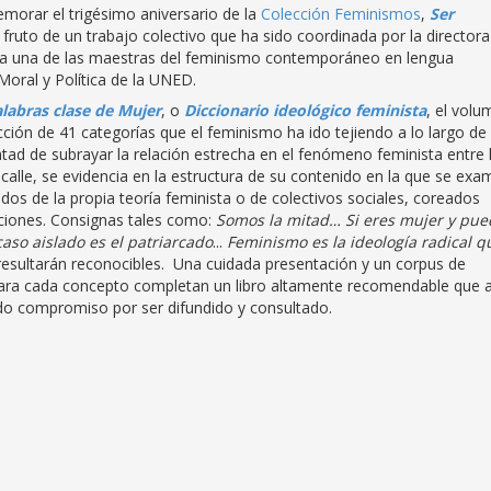
orar el trigésimo aniversario de la
Colección Feminismos
,
Ser
fruto de un trabajo colectivo que ha sido coordinada por la directora
te a una de las maestras del feminismo contemporáneo en lengua
Moral y Política de la UNED.
labras clase de Mujer
, o
Diccionario ideológico feminista
, el vol
ción de 41 categorías que el feminismo ha ido tejiendo a lo largo de
untad de subrayar la relación estrecha en el fenómeno feminista entre 
 la calle, se evidencia en la estructura de su contenido en la que se exa
dos de la propia teoría feminista o de colectivos sociales, coreados
iones. Consignas tales como:
Somos la mitad… Si eres mujer y pue
aso aislado es el patriarcado
...
Feminismo es la ideología radical q
 resultarán reconocibles. Una cuidada presentación y un corpus de
al para cada concepto completan un libro altamente recomendable que 
idido compromiso por ser difundido y consultado.