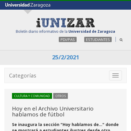
Boletín diario informativo de la
Universidad de Zaragoza
PDI/PAS
ESTUDIANTES
25/2/2021
Categorías
Toggle
navigati
CULTURA Y COMUNIDAD
OTROS
Hoy en el Archivo Universitario
hablamos de fútbol
Se inaugura la sección "Hoy hablamos de..." donde
se mostrará a estudiantes ilustres desde otro