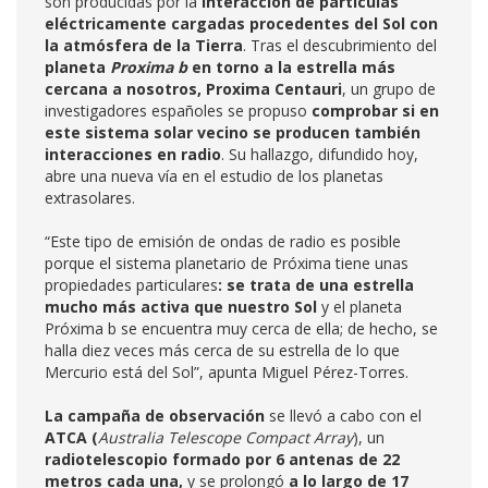
son producidas por la
interacción de partículas
eléctricamente cargadas procedentes del Sol con
la atmósfera de la Tierra
. Tras el descubrimiento del
planeta
Proxima b
en torno a la estrella más
cercana a nosotros, Proxima Centauri
, un grupo de
investigadores españoles se propuso
comprobar si en
este sistema solar vecino se producen también
interacciones en radio
. Su hallazgo, difundido hoy,
abre una nueva vía en el estudio de los planetas
extrasolares.
“Este tipo de emisión de ondas de radio es posible
porque el sistema planetario de Próxima tiene unas
propiedades particulares
: se trata de una estrella
mucho más activa que nuestro Sol
y el planeta
Próxima b se encuentra muy cerca de ella; de hecho, se
halla diez veces más cerca de su estrella de lo que
Mercurio está del Sol”, apunta Miguel Pérez-Torres.
La campaña de observación
se llevó a cabo con el
ATCA (
Australia Telescope Compact Array
), un
radiotelescopio formado por 6 antenas de 22
metros cada una,
y se prolongó
a lo largo de 17