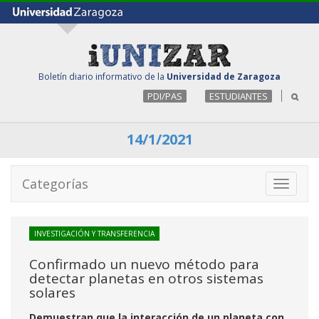
Boletín diario informativo de la
Universidad de Zaragoza
PDI/PAS
ESTUDIANTES
14/1/2021
Categorías
Toggle
navigati
INVESTIGACIÓN Y TRANSFERENCIA
Confirmado un nuevo método para
detectar planetas en otros sistemas
solares
Demuestran que la interacción de un planeta con