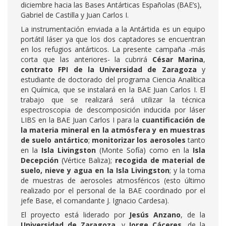
diciembre hacia las Bases Antárticas Españolas (BAE’s),
Gabriel de Castilla y Juan Carlos I.
La instrumentación enviada a la Antártida es un equipo
portátil láser ya que los dos captadores se encuentran
en los refugios antárticos. La presente campaña -más
corta que las anteriores- la cubrirá
César Marina
,
contrato FPI de la Universidad de Zaragoza
y
estudiante de doctorado del programa Ciencia Analítica
en Química, que se instalará en la BAE Juan Carlos I. El
trabajo que se realizará será utilizar la técnica
espectroscopia de descomposición inducida por láser
LIBS en la BAE Juan Carlos I para la
cuantificación de
la materia mineral en la atmósfera y en muestras
de suelo antártico
;
monitorizar los aerosoles
tanto
en la
Isla Livingston
(Monte Sofía) como en la
Isla
Decepción
(Vértice Baliza);
recogida de material de
suelo, nieve y agua en la Isla Livingston
; y la toma
de muestras de aerosoles atmosféricos (esto último
realizado por el personal de la BAE coordinado por el
jefe Base, el comandante J. Ignacio Cardesa).
El proyecto está liderado por
Jesús Anzano
, de la
Universidad de Zaragoza
, y
Jorge Cáceres
, de la