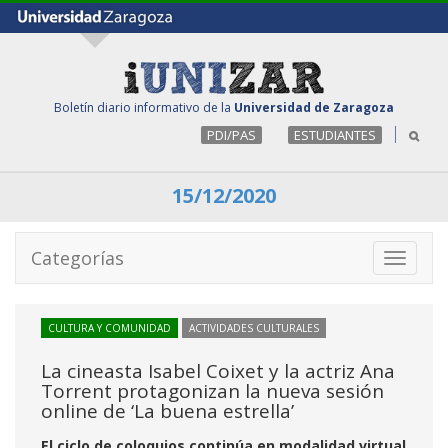
Boletín diario informativo de la
Universidad de Zaragoza
PDI/PAS
ESTUDIANTES
15/12/2020
Categorías
Toggle
navigati
CULTURA Y COMUNIDAD
ACTIVIDADES CULTURALES
La cineasta Isabel Coixet y la actriz Ana
Torrent protagonizan la nueva sesión
online de ‘La buena estrella’
El ciclo de coloquios continúa en modalidad virtual