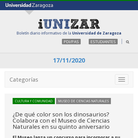
Boletín diario informativo de la
Universidad de Zaragoza
PDI/PAS
ESTUDIANTES
17/11/2020
Categorías
Toggle
navigati
CULTURA Y COMUNIDAD
MUSEO DE CIENCIAS NATURALES
¿De qué color son los dinosaurios?
Colabora con el Museo de Ciencias
Naturales en su quinto aniversario
El Museo lanza un concurso para incorporar a su