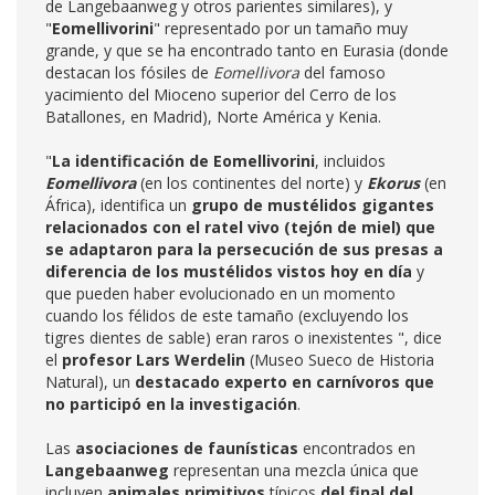
de Langebaanweg y otros parientes similares), y
"
Eomellivorini
" representado por un tamaño muy
grande, y que se ha encontrado tanto en Eurasia (donde
destacan los fósiles de
Eomellivora
del famoso
yacimiento del Mioceno superior del Cerro de los
Batallones, en Madrid), Norte América y Kenia.
"
La identificación de Eomellivorini
, incluidos
Eomellivora
(en los continentes del norte) y
Ekorus
(en
África), identifica un
grupo de mustélidos gigantes
relacionados con el ratel vivo (tejón de miel) que
se adaptaron para la persecución de sus presas a
diferencia de los mustélidos vistos hoy en día
y
que pueden haber evolucionado en un momento
cuando los félidos de este tamaño (excluyendo los
tigres dientes de sable) eran raros o inexistentes ", dice
el
profesor Lars Werdelin
(Museo Sueco de Historia
Natural), un
destacado experto en carnívoros
que
no participó en la investigación
.
Las
asociaciones de faunísticas
encontrados en
Langebaanweg
representan una mezcla única que
incluyen
animales primitivos
típicos
del final del