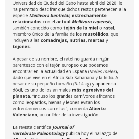
Universidad de Ciudad del Cabo hasta abril del 2020, le
ha permitido descifrar que dichos restos pertenecen a la
especie
Mellivora benfieldi
,
estrechamente
relacionados
con el
actual
Mellivora capensis
,
también conocido como
tejón de la miel
o
ratel
,
miembro único de la familia de los
mustélidos
, que
incluyen a las
comadrejas, nutrias, martas
y
tejones
.
A pesar de su nombre, el ratel no guarda ningún
parentesco con el tejón europeo que podemos
encontrar en la actualidad en España (
Meles meles
),
dado que vive en el África Sub-Sahariana y la India. A
pesar de su pequeño tamaño (5-14 kg) y apariencia
dócil, es uno de los animales
más agresivos del
planeta
. “Incluso los grandes carnívoros africanos
como leopardos, hienas y leones evitan los
enfrentamientos con ellos", comenta
Alberto
Valenciano
, autor líder de la investigación.
La revista científica
Journal of
vertebrate
Paleontology
publica hoy el hallazgo de