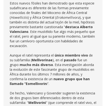
Estos nuevos fósiles han demostrado que esta especie
sudafricana es diferente de las formas previamente
conocidas de finales del Mioceno de África Central
(
Howellictis
) y África Oriental (
Erokomellivora
), y que
también es distinta del actual tejón de la miel, hipótesis
previamente bastante cuestionada ”
destaca Alberto
Valenciano
. Este mustélido fue algo más pequeño que
el ratel, pero al igual que su pariente moderno, también
fue un carnívoro oportunista con habilidades de
excavación.
Aunque el ratel representa el
único miembro vivo
de
su subfamilia (
Mellivorinae
), en el
pasado
fue un
grupo
mucho más diverso
. Esta investigación aborda
la evolución de este fascinante grupo de mustélidos en
África durante los últimos 7 millones de años, y
confirma la existencia de un
nuevo grupo que han
llamado “Eomellivorin
i”.
De hecho, Valenciano y Govender sugieren la existencia
de dos grupos bien diferenciados dentro de esta
subfamilia: "
Mellivorini
" (que comprende el ratel vivo, el