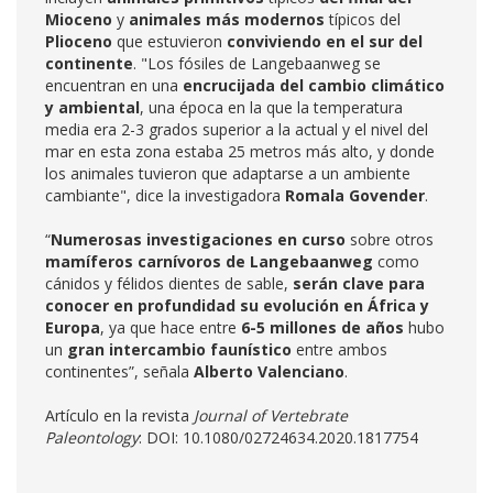
Mioceno
y
animales más modernos
típicos del
Plioceno
que estuvieron
conviviendo en el sur del
continente
. "Los fósiles de Langebaanweg se
encuentran en una
encrucijada del cambio climático
y ambiental
, una época en la que la temperatura
media era 2-3 grados superior a la actual y el nivel del
mar en esta zona estaba 25 metros más alto, y donde
los animales tuvieron que adaptarse a un ambiente
cambiante", dice la investigadora
Romala Govender
.
“
Numerosas investigaciones en curso
sobre otros
mamíferos carnívoros de Langebaanweg
como
cánidos y félidos dientes de sable,
serán clave para
conocer en profundidad su evolución en África y
Europa
, ya que hace entre
6-5 millones de años
hubo
un
gran intercambio faunístico
entre ambos
continentes”, señala
Alberto Valenciano
.
Artículo en la revista
Journal of Vertebrate
Paleontology
: DOI: 10.1080/02724634.2020.1817754