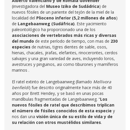
Alberto Valenciano y de Romala Govender
(investigadora del
Museo Iziko de Sudádrica
) de
nuevos fósiles de un pariente del tejón de la miel de la
localidad del
Plioceno inferior (5,2 millones de años
)
de
Langebaanweg (Sudáfrica)
. Este yacimiento
paleontológico ha proporcionado una de los
asociaciones de vertebrados más ricas y diversas
del mundo
de este período de tiempo, con mas de
230
especies
de nutrias, tigres dientes de sable, osos,
hienas, chacales, jirafas, elefantes, rinocerontes, cerdos
salvajes y una gran variedad de aves, incluyendo loros,
avestruces y pinguinos, asi como tiburones y mamíferos
marinos .
El ratel extinto de Langebaanweg (llamado
Mellivora
benfieldi
) fue descrito originalmente hace más de 40
años por Brett Hendey, y se basó en unas pocas
mandíbulas fragmentadas de Langebaanweg. “
Los
nuevos fósiles de ratel que describimos triplican
el número de fósiles conocidos de esta especie
y
nos dan una
visión única de su estilo de vida y de
su relación con otros mustélidos similares
.