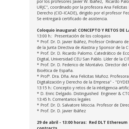
por los profesores Javier W. Ibáñez, Ricardo Pa
URJC", coordinado por la profesora Ana Felícita
Derecho (CID-ICADE), dirigido por el profesor Fed
Se entregará certificado de asistencia.
Coloquio inaugural: CONCEPTO Y RETOS DE LA 
13:00 h.: Presentación de los coloquios
* Prof. Dr. D. Javier Ibáñez, Profesor Ordinario
de la Junta Directiva de Alastria y Sponsor de la C
* Prof. Dr. D. Ricardo Palomo. Catedrático de E
Digital, Universidad CEU San Pablo. Líder de la CI
* Prof. Dr. D. Federico de Montalvo. Director de
Bioética de España.
* Profª. Dra. Dña. Ana Felicitas Muñoz. Profesor
Digitalización y Derecho de la Empresa" - "DYD
13:15 h.: Concepto y retos de la inteligencia artific
* D. Enric Delgado. Distinguished Engineer & CT
13:45 h. Comentarios legales
* Prof. Dr. D. Salvatore Moccia. Profesor de Dire
* Prof. Dr. D. Javier Ibáñez
29 de abril - 13:00 horas: Red DLT Ethereum 
contracts