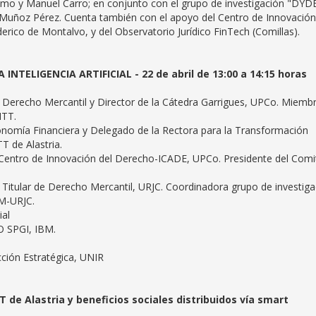
lomo y Manuel Carro; en conjunto con el grupo de investigación "DY
s Muñoz Pérez. Cuenta también con el apoyo del Centro de Innovación
erico de Montalvo, y del Observatorio Jurídico FinTech (Comillas).
INTELIGENCIA ARTIFICIAL - 22 de abril de 13:00 a 14:15 horas
 de Derecho Mercantil y Director de la Cátedra Garrigues, UPCo. Miemb
ITT.
conomía Financiera y Delegado de la Rectora para la Transformación
TT de Alastria.
l Centro de Innovación del Derecho-ICADE, UPCo. Presidente del Comi
a Titular de Derecho Mercantil, URJC. Coordinadora grupo de investiga
EM-URJC.
ial
O SPGI, IBM.
cción Estratégica, UNIR
T de Alastria y beneficios sociales distribuidos vía smart