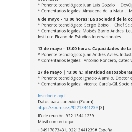
* Ponente tecnológico: Juan Luis Gozalo_._ DevOps
* Comentarios legales: Almudena de la Mata_. _Ma
6 de mayo - 13:00 horas: La sociedad de la 
* Ponente tecnológico: Sergio Boixo_. _Chief Sc
* Comentarios legales: Moisés Barrio Andres. Let
Instituto Elcano de Estudios Internacionales.
13 de mayo - 13:00 horas: Capacidades de la 
* Ponente tecnológico: Juan Andrés Avilés. Indus
* Comentarios legales: Antonio Roncero, Catedr
27 de mayo | 13:00 h.: Identidad autosoberan
* Ponente tecnológico: Ignacio Alamillo, Doctor
* Comentarios legales: Vicente García-Gil. Soci
Inscríbete aquí
Datos para conexión (Zoom)
https://zoom.us/j/92213441239
[3]
ID de reunión: 922 1344 1239
Móvil con un toque
+34917873431,,92213441239# España