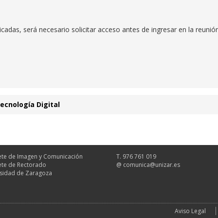
cadas, será necesario solicitar acceso antes de ingresar en la reunión
ecnología Digital
te de Imagen y Comunicación
T. 976 761 019
te de Rectorado
@
comunica@unizar.es
sidad de Zaragoza
Aviso Legal