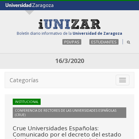
Boletín diario informativo de la
Universidad de Zaragoza
PDI/PAS
ESTUDIANTES
16/3/2020
Categorías
Toggle
navigati
INSTITUCIONAL
CONFERENCIA DE RECTORES DE LAS UNIVERSIDADES ESPAÑOLAS
(CRUE)
Crue Universidades Españolas:
Comunicado por el decreto del estado