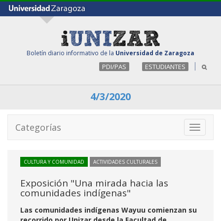
Boletín diario informativo de la
Universidad de Zaragoza
PDI/PAS
ESTUDIANTES
4/3/2020
Categorías
Toggle
navigati
CULTURA Y COMUNIDAD
ACTIVIDADES CULTURALES
Exposición "Una mirada hacia las
comunidades indígenas"
Las comunidades indígenas Wayuu comienzan su
recorrido por Unizar desde la Facultad de