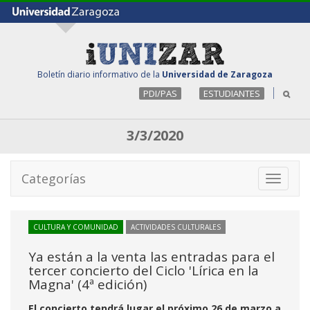
Boletín diario informativo de la
Universidad de Zaragoza
PDI/PAS
ESTUDIANTES
3/3/2020
Categorías
Toggle
navigati
CULTURA Y COMUNIDAD
ACTIVIDADES CULTURALES
Ya están a la venta las entradas para el
tercer concierto del Ciclo 'Lírica en la
Magna' (4ª edición)
El concierto tendrá lugar el próximo 26 de marzo a