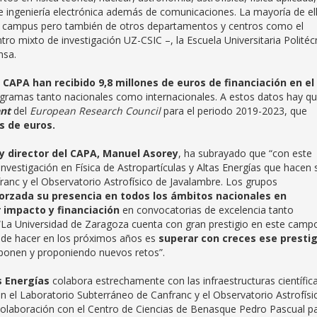
e ingeniería electrónica además de comunicaciones. La mayoría de el
el campus pero también de otros departamentos y centros como el
tro mixto de investigación UZ-CSIC –, la Escuela Universitaria Politéc
nsa.
l
CAPA han recibido 9,8 millones de euros de financiación en el
ogramas tanto nacionales como internacionales. A estos datos hay q
nt
del
European Research Council
para el periodo 2019-2023, que
s de euros.
 y director del CAPA, Manuel Asorey
, ha subrayado que “con este
investigación en Física de Astropartículas y Altas Energías que hacen 
anc y el Observatorio Astrofísico de Javalambre. Los grupos
orzada su presencia en todos los ámbitos nacionales en
 impacto y financiación
en convocatorias de excelencia tanto
 “La Universidad de Zaragoza cuenta con gran prestigio en este camp
á de hacer en los próximos años es
superar con creces ese prestig
ponen y proponiendo nuevos retos”.
s Energías
colabora estrechamente con las infraestructuras científic
 el Laboratorio Subterráneo de Canfranc y el Observatorio Astrofísi
olaboración con el Centro de Ciencias de Benasque Pedro Pascual p