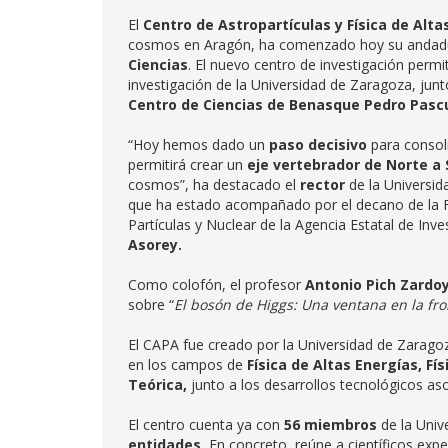
El
Centro de Astropartículas y Física de Alta
cosmos en Aragón, ha comenzado hoy su andadura
Ciencias
. El nuevo centro de investigación permit
investigación de la Universidad de Zaragoza, junto
Centro de Ciencias de Benasque Pedro Pasc
“Hoy hemos dado un
paso decisivo
para consoli
permitirá crear un
eje vertebrador de Norte a 
cosmos”, ha destacado el
rector
de la Universi
que ha estado acompañado por el decano de la F
Partículas y Nuclear de la Agencia Estatal de Inve
Asorey.
Como colofón, el profesor
Antonio Pich Zardo
sobre “
El bosón de Higgs: Una ventana en la fro
El CAPA fue creado por la Universidad de Zarago
en los campos de
Física de Altas Energías, Fí
Teórica,
junto a los desarrollos tecnológicos as
El centro cuenta ya con
56 miembros
de la Univ
entidades.
En concreto, reúne a científicos expert