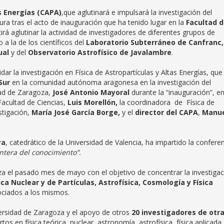
s Energías (CAPA)
,que aglutinará e impulsará la investigación del
 tras el acto de inauguración que ha tenido lugar en la
Facultad 
irá aglutinar la actividad de investigadores de diferentes grupos de
 a la de los científicos del
Laboratorio Subterráneo de Canfranc
ual
y del
Observatorio Astrofísico de Javalambre
.
dar la investigación en Física de Astropartículas y Altas Energías, que
Sur
en la comunidad autónoma aragonesa en la investigación del
dad de Zaragoza,
José Antonio Mayoral
durante la “inauguración”, en
acultad de Ciencias,
Luis Morellón,
la coordinadora de Física de
stigación,
María José García Borge,
y el
director del CAPA
,
Manu
ya
, catedrático de la Universidad de Valencia, ha impartido la confere
ntera del conocimiento”.
za el pasado mes de mayo con el objetivo de concentrar la investigac
sica Nuclear y de Partículas, Astrofísica, Cosmología y Física
ociados a los mismos.
ersidad de Zaragoza y el apoyo de otros
20 investigadores de otr
os en física teórica, nuclear, astronomía, astrofísica, física aplicada,