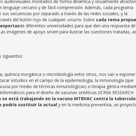
ues audiovisuales montados de forma dinámica y visualmente atractiv
n un lenguaje cercano y de fácil comprensión. Además, cada programa
e sus secuencias por separado a través de las redes sociales, y la
 través del botón rojo de cualquier
smartv
. Sobre
cada tema propu
 expertas
de diferentes universidades para que den una respuesta di
Las imágenes de apoyo sirven para ilustrar las cuestiones tratadas, as
 siguientes:
ada, química inorgánica o microbiología entre otros, nos van a exponer
acar estudios en el campo de la epidemiología, la inmunología (que
acuna por medio de técnicas inmunológicas) o terapia génica median
oinformáticos para el diseño de vacunas sintéticas (ICREA RESEARCH
a se está trabajando en la vacuna MTBVAC contra la tuberculo
 podría sustituir la actual
y en la medicina preventiva, un proyect