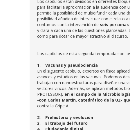
Los capítulos están divididos en diferentes bloq
para facilitar la aproximación a la audiencia co
permite la posibilidad de multidifundir cada una d
posibilidad añadida de interactuar con el relato a
contamos con la intervención de
seis personas
y clara a cada una de las cuestiones planteadas. 
como para dotar de mayor atractivo al discurso.
Los capítulos de esta segunda temporada son los
1.
Vacunas y pseudociencia
En el siguiente capítulo, expertos en física aplic
avances y estudios en las vacunas. Podemos dest
trabajan con nanoestructuras para diseñar una v
vectores víricos. Además, se aplican métodos bi
PROFESSOR),
en el campo de la Microbiologí
-con Carlos Martín, catedrático de la UZ- que
contra la Gripe A.
2.
Prehistoria y evolución
3.
El trabajo del futuro
4.
Ciudadanía digital