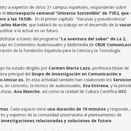
junto a expertos de otros 31 campus españoles, responderán sobre
n el
microespacio semanal “Universo Sostenible” de TVE2, que 
bre a las 10:50h.
En el primer capítulo "Vacunas y pseudociencia"
Carlos Martín
, que hablará de su trabajo en el desarrollo de la
vacu
ustituir a la actual en un futuro.
disfrutar a través del programa
“La aventura del saber” de La 2,
abajo en Contenidos Audiovisuales y Multimedia de
CRUE Comunicac
oración de la Fundación Española para la Ciencia y la Tecnología-
.
ajo ha estado dirigido por
Carmen Marta Lazo
, profesora titular de
ora principal del
Grupo de Investigación en Comunicación e
o.Unizar.es.
En esta actividad también han colaborado los
Servicio
as, en concreto, la técnico de audiovisuales,
Eva Entrena
, y la period
Unizar,
Ana Mancho
, así como la Unidad de Cultura Científica
UCC
amas
. Cada espacio tiene
una duración de 10 minutos
y responde, 
res y expertos de la comunidad universitaria al planteamiento de
 investigaciones relacionadas y soluciones de futuro.