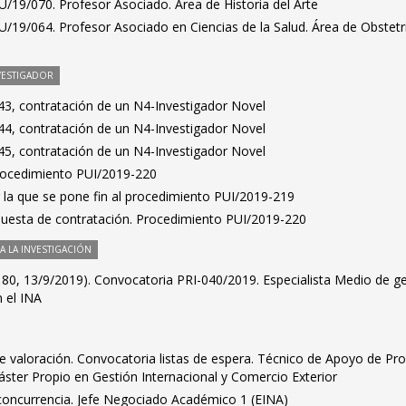
/19/070. Profesor Asociado. Área de Historia del Arte
/19/064. Profesor Asociado en Ciencias de la Salud. Área de Obstetri
VESTIGADOR
3, contratación de un N4-Investigador Novel
4, contratación de un N4-Investigador Novel
5, contratación de un N4-Investigador Novel
Procedimiento PUI/2019-220
 la que se pone fin al procedimiento PUI/2019-219
puesta de contratación. Procedimiento PUI/2019-220
 LA INVESTIGACIÓN
180, 13/9/2019). Convocatoria PRI-040/2019. Especialista Medio de g
n el INA
e valoración. Convocatoria listas de espera. Técnico de Apoyo de Pr
áster Propio en Gestión Internacional y Comercio Exterior
 concurrencia. Jefe Negociado Académico 1 (EINA)