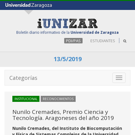
Boletín diario informativo de la
Universidad de Zaragoza
PDI/PAS
ESTUDIANTES
13/5/2019
Categorías
Toggle
navigati
INSTITUCIONAL
RECONOCIMIENTOS
Nunilo Cremades, Premio Ciencia y
Tecnología. Aragoneses del año 2019
Nunilo Cremades, del Instituto de Biocomputación
y Física de Sistemas Complejos de la Universidad