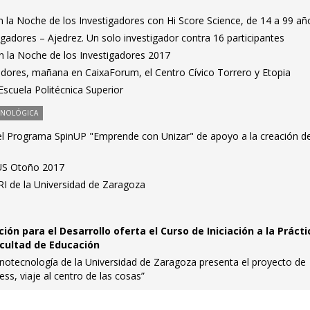
 la Noche de los Investigadores con Hi Score Science, de 14 a 99 añ
igadores – Ajedrez. Un solo investigador contra 16 participantes
n la Noche de los Investigadores 2017
adores, mañana en CaixaForum, el Centro Cívico Torrero y Etopia
Escuela Politécnica Superior
CNOLÓGICA
del Programa SpinUP "Emprende con Unizar" de apoyo a la creación d
US Otoño 2017
RI de la Universidad de Zaragoza
ón para el Desarrollo oferta el Curso de Iniciación a la Prácti
acultad de Educación
tecnología de la Universidad de Zaragoza presenta el proyecto de
s, viaje al centro de las cosas”