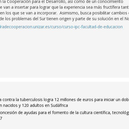
 la Cooperación para el Desarrollo, así como de un conocimiento
 van a insertar para lograr que la experiencia sea más fructífera tan
 en los que se van a incorporar. Asimismo, busca posibilitar cambios
 los problemas del Sur tienen origen y parte de su solución en el No
edradecooperacion.unizar.es/curso/curso-ipc-facultad-de-educacion
contra la tuberculosis logra 12 millones de euros para iniciar un dob
én nacidos y 120 adultos en Sudáfrica
ncesión de ayudas para el fomento de la cultura científica, tecnológ
17