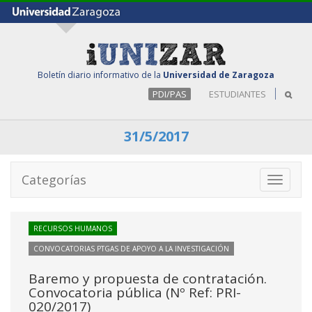
Boletín diario informativo de la
Universidad de Zaragoza
PDI/PAS
ESTUDIANTES
31/5/2017
Categorías
Toggle
navigati
RECURSOS HUMANOS
CONVOCATORIAS PTGAS DE APOYO A LA INVESTIGACIÓN
Baremo y propuesta de contratación.
Convocatoria pública (Nº Ref: PRI-
020/2017)