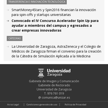
TRANSFERENCIA E INNOVACIÓN TECNOLÓGICA
SmartMoney4Stars y Spin2016 financian la innovación
para spin-offs y startups universitarias
Convocado el IV Concurso Acelerador Spin Up para
ayudar a miembros del campus y egresados a
crear empresas innovadoras
CÁTEDRAS
La Universidad de Zaragoza, AstraZeneca y el Colegio de
Médicos de Zaragoza firman el convenio para la creación
de la Cátedra de Simulación Aplicada a la Medicina
Gabinete de Imagen y Comunicación
Gabinete de Rectorado
Universidad de Zaragoza
T. 976 761 019
@
comunica@unizar.es
Aviso Legal
Condiciones generales de uso
Política de Privacidad