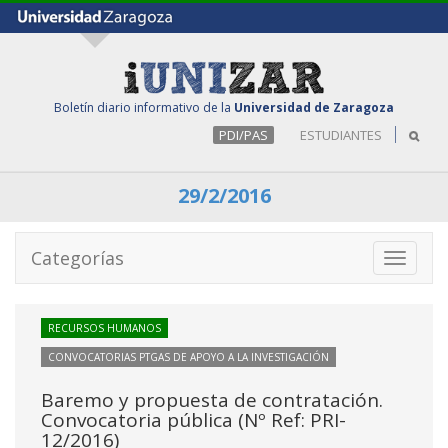
Boletín diario informativo de la
Universidad de Zaragoza
PDI/PAS
ESTUDIANTES
29/2/2016
Categorías
Toggle
navigati
RECURSOS HUMANOS
CONVOCATORIAS PTGAS DE APOYO A LA INVESTIGACIÓN
Baremo y propuesta de contratación.
Convocatoria pública (Nº Ref: PRI-
12/2016)