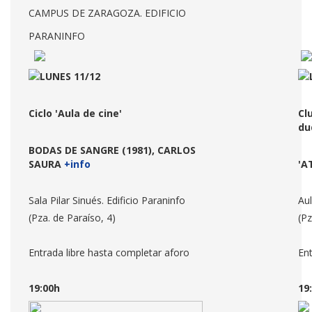
CAMPUS DE ZARAGOZA. EDIFICIO
PARANINFO
LUNES 11/12
Ciclo 'Aula de cine'
Cl
du
BODAS DE SANGRE (1981), CARLOS
SAURA
+info
'A
Sala Pilar Sinués. Edificio Paraninfo
Aul
(Pza. de Paraíso, 4)
(Pz
Entrada libre hasta completar aforo
Ent
19:00h
19