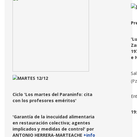
Pr
'L
Za
19
e 
Sal
MARTES 12/12
(Pz
Ciclo 'Los martes del Paraninfo: cita
Ent
con los profesores eméritos'
19
'Garantía de la inocuidad alimentaria
en restauración colectiva; agentes
implicados y medidas de control' por
ANTONIO HERRERA-MARTEACHE
+info