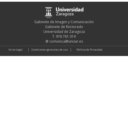
Gabinete de Imagen y Comunicación
Gabinete de Rectorado
Universidad de Zaragoza
T. 976 761 019
@
comunica@unizar.es
Aviso Legal
Condiciones generales de uso
Política de Privacidad