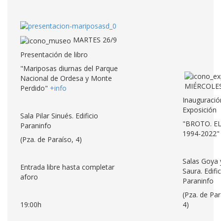
MARTES 26/9
Presentación de libro
"Mariposas diurnas del Parque
Nacional de Ordesa y Monte
MIÉRCOLES
Perdido"
+info
Inauguració
Exposición
Sala Pilar Sinués. Edificio
"BROTO. EL
Paraninfo
1994-2022
(Pza. de Paraíso, 4)
Salas Goya 
Entrada libre hasta completar
Saura. Edific
aforo
Paraninfo
(Pza. de Par
19:00h
4)