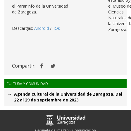
esta audiog
el Paraninfo de la Universidad
el Museo d
de Zaragoza.
Ciencias
Naturales d
la Universid
Descargas:
Android
/
iOs
Zaragoza.
Compartir:
CULTURA Y COMUNIDAD
Agenda cultural de la Universidad de Zaragoza. Del
22 al 29 de septiembre de 2023
Gabinete de Imagen y Comunicación