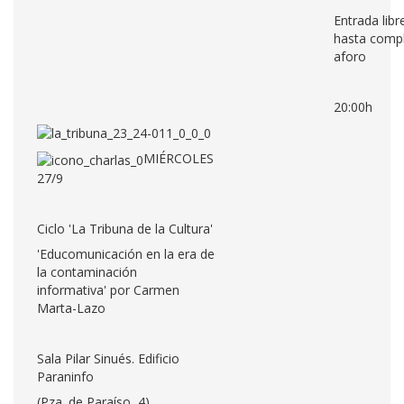
Entrada libr
hasta compl
aforo
20:00h
MIÉRCOLES
27/9
Ciclo 'La Tribuna de la Cultura'
'Educomunicación en la era de
la contaminación
informativa' por Carmen
Marta-Lazo
Sala Pilar Sinués. Edificio
Paraninfo
(Pza. de Paraíso, 4)