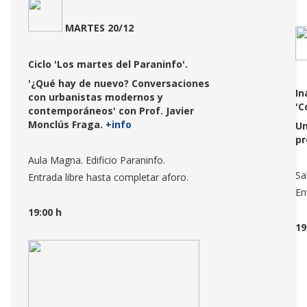
MARTES 20/12
Ciclo 'Los martes del Paraninfo'.
'¿Qué hay de nuevo? Conversaciones
In
con urbanistas modernos y
'C
contemporáneos' con Prof. Javier
Monclús Fraga.
+info
Un
pr
Aula Magna. Edificio Paraninfo.
Sa
Entrada libre hasta completar aforo.
En
19:00 h
19