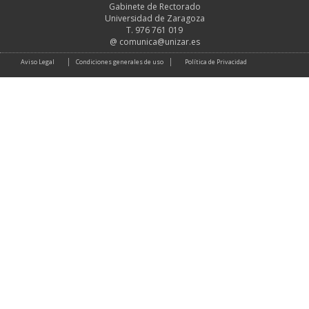
Gabinete de Rectorado
Universidad de Zaragoza
T. 976 761 019
@
comunica@unizar.es
Aviso Legal
Condiciones generales de uso
Política de Privacidad