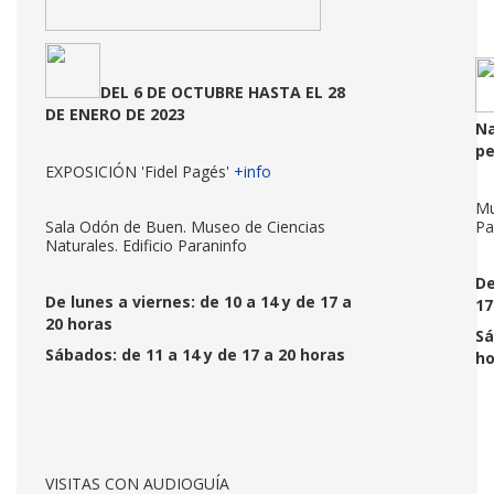
DEL 6 DE OCTUBRE HASTA EL 28
DE ENERO DE 2023
Na
p
EXPOSICIÓN 'Fidel Pagés'
+info
Mu
Sala Odón de Buen. Museo de Ciencias
Pa
Naturales. Edificio Paraninfo
De
De lunes a viernes: de 10 a 14 y de 17 a
17
20 horas
Sá
Sábados: de 11 a 14 y de 17 a 20 horas
ho
VISITAS CON AUDIOGUÍA